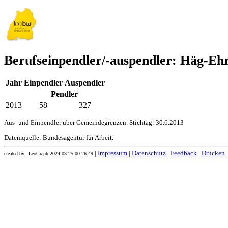
Berufseinpendler/-auspendler: Häg-Eh
Jahr
Einpendler
Auspendler
Pendler
2013
58
327
Aus- und Einpendler über Gemeindegrenzen. Stichtag: 30.6.2013
Datemquelle: Bundesagentur für Arbeit.
|
Impressum
|
Datenschutz
|
Feedback
|
Drucken
created by _LeoGraph 2024-03-25 00:26:49