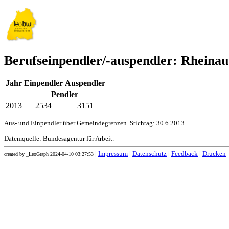
Berufseinpendler/-auspendler: Rheinau
Jahr
Einpendler
Auspendler
Pendler
2013
2534
3151
Aus- und Einpendler über Gemeindegrenzen. Stichtag: 30.6.2013
Datemquelle: Bundesagentur für Arbeit.
|
Impressum
|
Datenschutz
|
Feedback
|
Drucken
created by _LeoGraph 2024-04-10 03:27:53